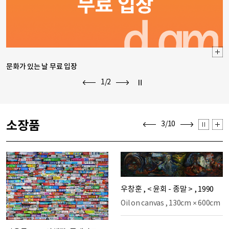
문화가 있는 날 무료 입장
회색의 하루
1
/2
정지
이전보기
다음보기
소장품
정지
소
3
/10
이전보기
다음보기
장
품
더
보
기
우창훈
,
< 윤회 - 종말 >
,
1990
Oil on canvas
,
130cm × 600cm