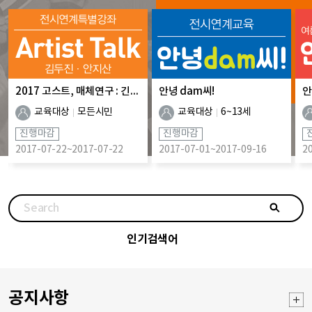
2017 고스트, 매체연구 : 긴장과 이완 전시 연계 작가와의 대화
안녕 dam씨!
안
교육대상
모든시민
교육대상
6~13세
진행마감
진행마감
2017-07-22~2017-07-22
2017-07-01~2017-09-16
2
Search
검
색
인기검색어
공지사항
공
지