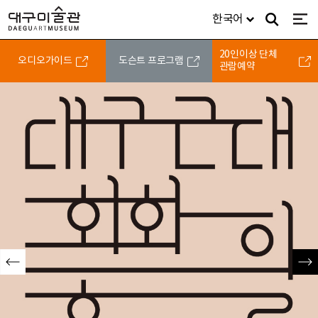
주메뉴
대구미술관
한국어
검색
전체
DAEGUARTMUSEUM
디지털미술관
소식ㆍ참여
미술관소개/안내
20인이상 단체
오디오가이드
도슨트 프로그램
관람예약
이전
다음