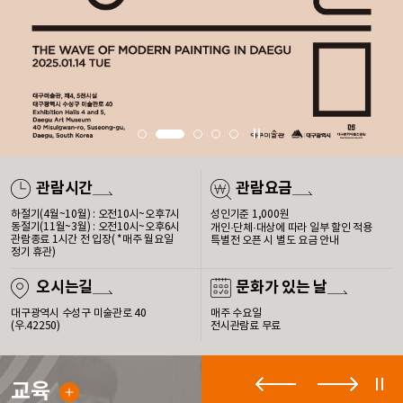
정지
1
2
3
4
5
관람시간
관람요금
하절기(4월~10월) : 오전10시~오후7시
성인기준 1,000원
동절기(11월~3월) : 오전10시~오후6시
개인·단체·대상에 따라 일부 할인 적용
관람종료 1시간 전 입장( *매주 월요일
특별전 오픈 시 별도 요금 안내
정기 휴관)
오시는길
문화가 있는 날
대구광역시 수성구 미술관로 40
매주 수요일
(우.42250)
전시관람료 무료
이전보기
다음보기
정지
교육