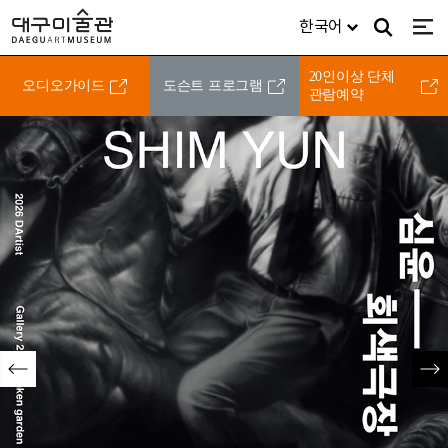
주메뉴
대구미술관
한국어
검색
전체
DAEGUARTMUSEUM
디지털미술관
소식ㆍ참여
미술관소개/
20인이상 단체
오디오가이드
도슨트 프로그램
관람예약
이전
다음