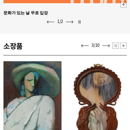
문화가 있는 날 무료 입장
회색의 하루
1
/2
정지
이전보기
다음보기
소장품
정지
소
3
/10
이전보기
다음보기
장
품
더
보
기