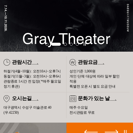
정지
1
2
3
4
5
관람시간
관람요금
하절기(4월~10월) : 오전10시~오후7시
성인기준 1,000원
동절기(11월~3월) : 오전10시~오후6시
개인·단체·대상에 따라 일부 할인
관람종료 1시간 전 입장( *매주 월요일
적용
정기 휴관)
특별전 오픈 시 별도 요금 안내
오시는길
문화가 있는 날
대구광역시 수성구 미술관로 40
매주 수요일
(우.42250)
전시관람료 무료
이전보기
다음보기
정지